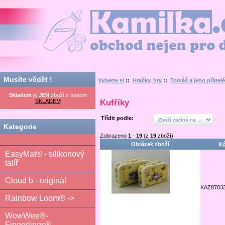
Kamilka.cz - obchod nejen pro děti
Musíte vědět !
Vyberte si
::
Hračky, hry
::
Tomáš a jeho přátel
Skladem
je
JEN
zboží s textem
SKLADEM
Kufříky
Třídit podle:
Kategorie
Zobrazeno
1
-
19
(z
19
zboží)
Obrázek zboží
Kó
EasyMat® - silikonový
talíř
Cloud b - originál
KAZ8703
Rainbow Loom® ->
WowWee®-
Fingerlings®