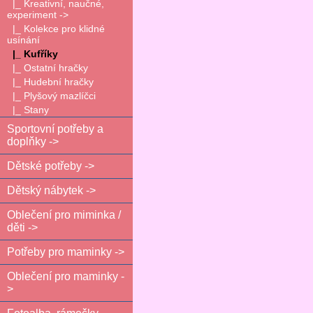
|_ Kreativní, naučné,
experiment ->
|_ Kolekce pro klidné
usínání
|_ Kufříky
|_ Ostatní hračky
|_ Hudební hračky
|_ Plyšový mazlíčci
|_ Stany
Sportovní potřeby a
doplňky ->
Dětské potřeby ->
Dětský nábytek ->
Oblečení pro miminka /
děti ->
Potřeby pro maminky ->
Oblečení pro maminky -
>