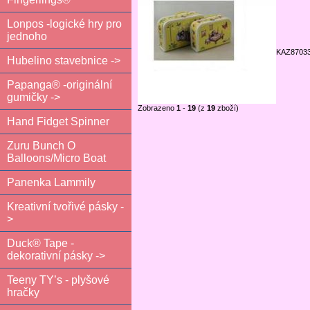
Lonpos -logické hry pro
jednoho
KAZ8703
Hubelino stavebnice ->
Papanga® -originální
gumičky ->
Zobrazeno
1
-
19
(z
19
zboží)
Hand Fidget Spinner
Zuru Bunch O
Balloons/Micro Boat
Panenka Lammily
Kreativní tvořivé pásky -
>
Duck® Tape -
dekorativní pásky ->
Teeny TY’s - plyšové
hračky