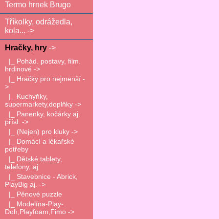
Termo hrnek Brugo
Tříkolky, odrážedla,
kola... ->
Hračky, hry
->
|_ Pohád. postavy, film.
hrdinové ->
|_ Hračky pro nejmenší -
>
|_ Kuchyňky,
supermarkety,doplňky ->
|_ Panenky, kočárky aj.
přísl. ->
|_ (Nejen) pro kluky ->
|_ Domácí a lékařské
potřeby
|_ Dětské tablety,
telefony, aj
|_ Stavebnice - Abrick,
PlayBig aj. ->
|_ Pěnové puzzle
|_ Modelína-Play-
Doh,Playfoam,Fimo ->