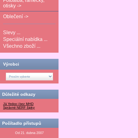
Fotoalba, rámečky,
otisky ->
Oblečení ->
Slevy ...
Speciální nabídka ...
Všechno zboží ...
Výrobci
Důležité odkazy
Já Yedoo i bez MHD
Správné NERF šipky
Počítadlo přístupů
Od 21. dubna 2007