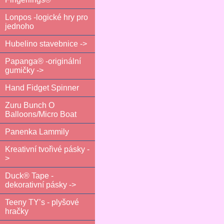
Lonpos -logické hry pro
jednoho
Hubelino stavebnice ->
Papanga® -originální
gumičky ->
Hand Fidget Spinner
Zuru Bunch O
Balloons/Micro Boat
Panenka Lammily
Kreativní tvořivé pásky -
>
Duck® Tape -
dekorativní pásky ->
Teeny TY’s - plyšové
hračky