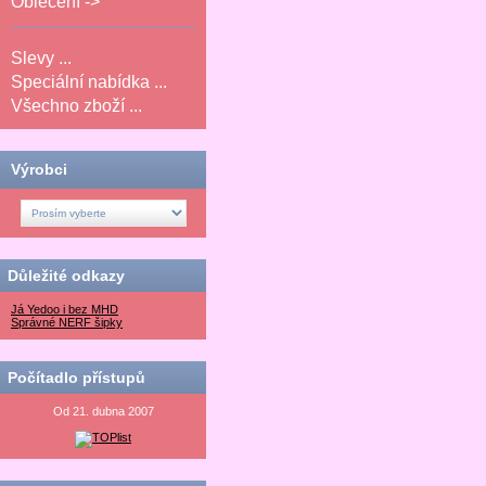
Oblečení ->
Slevy ...
Speciální nabídka ...
Všechno zboží ...
Výrobci
Důležité odkazy
Já Yedoo i bez MHD
Správné NERF šipky
Počítadlo přístupů
Od 21. dubna 2007