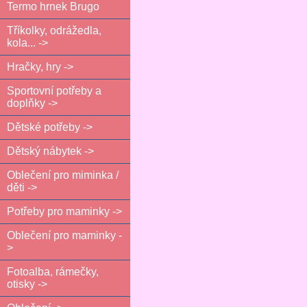
Termo hrnek Brugo
Tříkolky, odrážedla,
kola... ->
Hračky, hry ->
Sportovní potřeby a
doplňky ->
Dětské potřeby ->
Dětský nábytek ->
Oblečení pro miminka /
děti ->
Potřeby pro maminky ->
Oblečení pro maminky -
>
Fotoalba, rámečky,
otisky ->