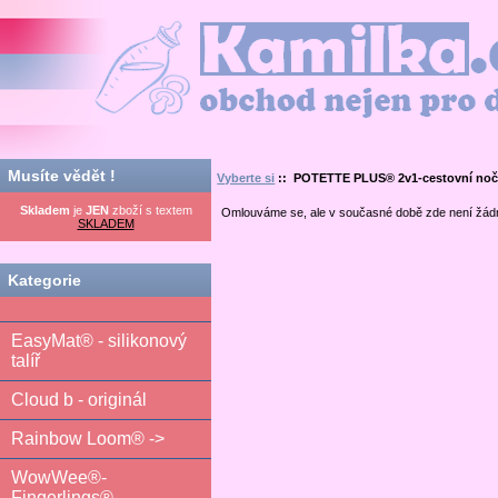
Kamilka.cz - obchod nejen pro děti
Musíte vědět !
Vyberte si
:: POTETTE PLUS® 2v1-cestovní noční
Skladem
je
JEN
zboží s textem
Omlouváme se, ale v současné době zde není žád
SKLADEM
Kategorie
EasyMat® - silikonový
talíř
Cloud b - originál
Rainbow Loom® ->
WowWee®-
Fingerlings®