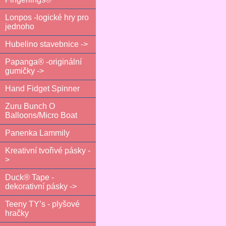
Lonpos -logické hry pro
jednoho
Hubelino stavebnice ->
Papanga® -originální
gumičky ->
Hand Fidget Spinner
Zuru Bunch O
Balloons/Micro Boat
Panenka Lammily
Kreativní tvořivé pásky -
>
Duck® Tape -
dekorativní pásky ->
Teeny TY’s - plyšové
hračky