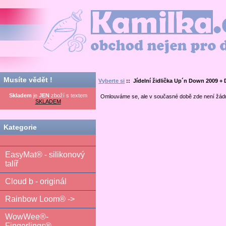
Kamilka.cz - obchod nejen pro děti
Musíte vědět !
Vyberte si
:: Jídelní židlička Up´n Down 2009 
Skladem
je
JEN
zboží s textem
Omlouváme se, ale v současné době zde není žád
SKLADEM
Kategorie
EasyMat® - silikonový
talíř
Cloud b - originál
Rainbow Loom® ->
WowWee®-
Fingerlings®