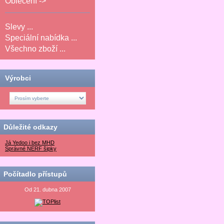
Oblečení ->
Slevy ...
Speciální nabídka ...
Všechno zboží ...
Výrobci
Důležité odkazy
Já Yedoo i bez MHD
Správné NERF šipky
Počítadlo přístupů
Od 21. dubna 2007