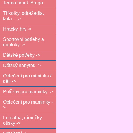
Termo hrnek Brugo
Tříkolky, odrážedla,
kola... ->
Hračky, hry ->
Sportovní potřeby a
doplňky ->
Dětské potřeby ->
Dětský nábytek ->
Oblečení pro miminka /
děti ->
Potřeby pro maminky ->
Oblečení pro maminky -
>
Fotoalba, rámečky,
otisky ->