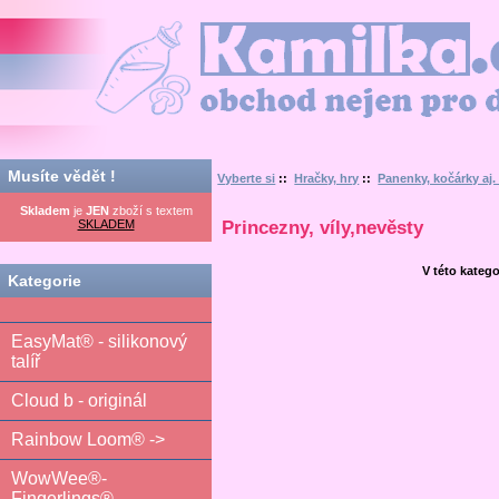
Kamilka.cz - obchod nejen pro děti
Musíte vědět !
Vyberte si
::
Hračky, hry
::
Panenky, kočárky aj. 
Skladem
je
JEN
zboží s textem
SKLADEM
Princezny, víly,nevěsty
V této katego
Kategorie
EasyMat® - silikonový
talíř
Cloud b - originál
Rainbow Loom® ->
WowWee®-
Fingerlings®