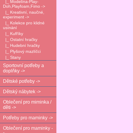
|_ Modelína-Play-
Doh,Playfoam,Fimo ->
|_ Kreativní, naučné,
experiment ->
|_ Kolekce pro klidné
usínání
|_ Kufříky
|_ Ostatní hračky
|_ Hudební hračky
|_ Plyšový mazlíčci
|_ Stany
Sportovní potřeby a
doplňky ->
Dětské potřeby ->
Dětský nábytek ->
Oblečení pro miminka /
děti ->
Potřeby pro maminky ->
Oblečení pro maminky -