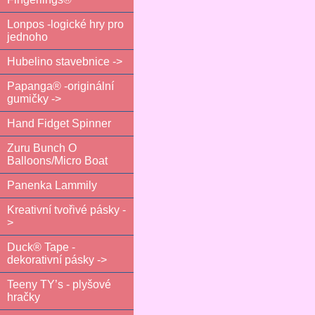
Lonpos -logické hry pro
jednoho
Hubelino stavebnice ->
Papanga® -originální
gumičky ->
Hand Fidget Spinner
Zuru Bunch O
Balloons/Micro Boat
Panenka Lammily
Kreativní tvořivé pásky -
>
Duck® Tape -
dekorativní pásky ->
Teeny TY’s - plyšové
hračky