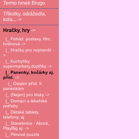
Termo hrnek Brugo
Tříkolky, odrážedla,
kola... ->
Hračky, hry
->
|_ Pohád. postavy, film.
hrdinové ->
|_ Hračky pro nejmenší -
>
|_ Kuchyňky,
supermarkety,doplňky ->
|_ Panenky, kočárky aj.
přísl.
->
|_ Ostatní přísl. k
panenkám
|_ (Nejen) pro kluky ->
|_ Domácí a lékařské
potřeby
|_ Dětské tablety,
telefony, aj
|_ Stavebnice - Abrick,
PlayBig aj. ->
|_ Pěnové puzzle