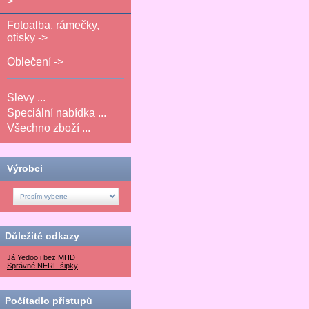
>
Fotoalba, rámečky,
otisky ->
Oblečení ->
Slevy ...
Speciální nabídka ...
Všechno zboží ...
Výrobci
Důležité odkazy
Já Yedoo i bez MHD
Správné NERF šipky
Počítadlo přístupů