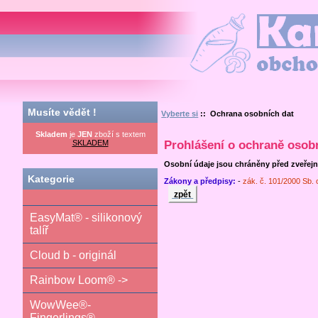
Kamilka.cz - obchod nej
Musíte vědět !
Vyberte si
:: Ochrana osobních dat
Skladem
je
JEN
zboží s textem
SKLADEM
Prohlášení o ochraně osob
Osobní údaje jsou chráněny před zveřejn
Kategorie
Zákony a předpisy:
-
zák. č. 101/2000 Sb.
zpět
EasyMat® - silikonový
talíř
Cloud b - originál
Rainbow Loom® ->
WowWee®-
Fingerlings®