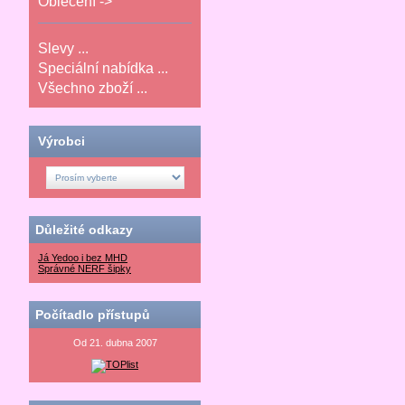
Oblečení ->
Slevy ...
Speciální nabídka ...
Všechno zboží ...
Výrobci
Důležité odkazy
Já Yedoo i bez MHD
Správné NERF šipky
Počítadlo přístupů
Od 21. dubna 2007