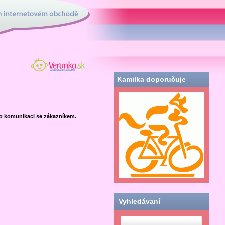
tovém obchodě
Verunka.sk - obchod
nielen pre deti
Kamilka doporučuje
ro komunikaci se zákazníkem.
Vyhledávaní