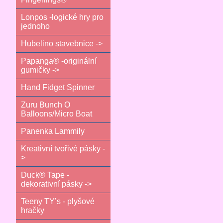
Lonpos -logické hry pro
jednoho
Hubelino stavebnice ->
Papanga® -originální
gumičky ->
Hand Fidget Spinner
Zuru Bunch O
Balloons/Micro Boat
Panenka Lammily
Kreativní tvořivé pásky -
>
Duck® Tape -
dekorativní pásky ->
Teeny TY’s - plyšové
hračky