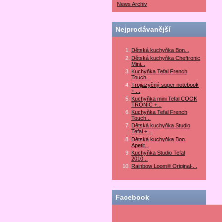
News Archiv
Nejprodávanější
Dětská kuchyňka Bon...
Dětská kuchyňka Cheftronic
Mini...
Kuchyňka Tefal French
Touch...
Trojjazyčný super notebook
+ ...
Kuchyňka mini Tefal COOK
TRONIC +...
Kuchyňka Tefal French
Touch...
Dětská kuchyňka Studio
Tefal +...
Dětská kuchyňka Bon
Apetit...
Kuchyňka Studio Tefal
2010...
Rainbow Loom® Original-...
Facebook