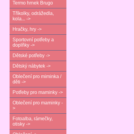
Termo hrnek Brugo
Tříkolky, odrážedla,
kola... ->
Hračky, hry ->
Sportovní potřeby a
doplňky ->
Dětské potřeby ->
Dětský nábytek ->
Oblečení pro miminka /
děti ->
Potřeby pro maminky ->
Oblečení pro maminky -
>
Fotoalba, rámečky,
otisky ->