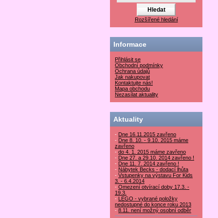
Rozšířené hledání
Informace
Přihlásit se
Obchodní podmínky
Ochrana údajů
Jak nakupovat
Kontaktujte nás!
Mapa obchodu
Nezasílat aktuality
Aktuality
-
Dne 16.11.2015 zavřeno
-
Dne 8. 10. - 9.10. 2015 máme
zavřeno
-
do 4. 1. 2015 máme zavřeno
-
Dne 27. a 29.10. 2014 zavřeno !
-
Dne 11. 7. 2014 zavřeno !
-
Nábytek Becks - dodací lhůta
-
Vstupenky na výstavu For Kids
3. - 6.4.2014
-
Omezení otvírací doby 17.3. -
19.3.
-
LEGO - vybrané položky
nedostupné do konce roku 2013
-
8.11. není možný osobní odběr