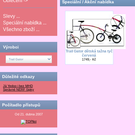
Oblečení ->
Speciální / Akční nabídka
Slevy ...
Speciální nabídka ...
Všechno zboží ...
Výrobci
Trail Gator dětská tažna tyč
červená
1749,- Kč
Důležité odkazy
Já Yedoo i bez MHD
Správné NERF šipky
Počítadlo přístupů
Od 21. dubna 2007