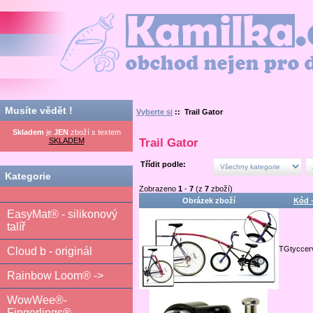
Kamilka.cz - obchod nejen pro děti
Musíte vědět !
Vyberte si
:: Trail Gator
Skladem
je
JEN
zboží s textem
SKLADEM
Trail Gator
Třídit podle:
Kategorie
Zobrazeno
1
-
7
(z
7
zboží)
Obrázek zboží
Kód 
EasyMat® - silikonový
talíř
TGtyccer
Cloud b - originál
Rainbow Loom® ->
WowWee®-
Fingerlings®