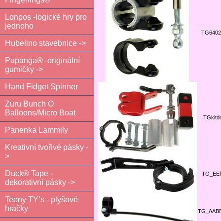
Lonpos -logické hry pro
jednoho
TG6402
Hubelino stavebnice ->
Papanga® -originální
gumičky ->
Hand Fidget Spinner
Zuru Bunch O
Balloons/Micro Boat
TGkitd
Panenka Lammily
Kreativní tvořivé pásky -
>
Duck® Tape -
TG_EE
dekorativní pásky ->
Teeny TY’s - plyšové
hračky
TG_AAB