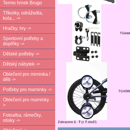
Termo hrnek Brugo
Tříkolky, odrážedla,
kola... ->
Hračky, hry ->
TGkitd
Sportovní potřeby a
doplňky ->
Dětské potřeby ->
Dětský nábytek ->
Oblečení pro miminka /
děti ->
Potřeby pro maminky ->
TG4399
Oblečení pro maminky -
>
Fotoalba, rámečky,
otisky ->
Zobrazeno
1
-
7
(z
7
zboží)