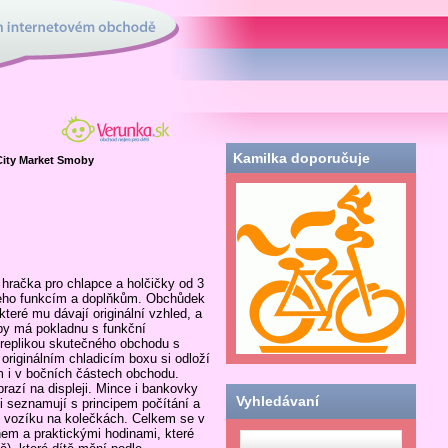
tovém obchodě
Verunka.sk - obchod
nielen pre deti
Kamilka doporučuje
City Market Smoby
račka pro chlapce a holčičky od 3
 jeho funkcím a doplňkům. Obchůdek
teré mu dávají originální vzhled, a
y má pokladnu s funkční
u replikou skutečného obchodu s
originálním chladicím boxu si odloží
em i v bočních částech obchodu.
razí na displeji. Mince i bankovky
Vyhledávaní
i seznamují s principem počítání a
ho vozíku na kolečkách. Celkem se v
em a praktickými hodinami, které