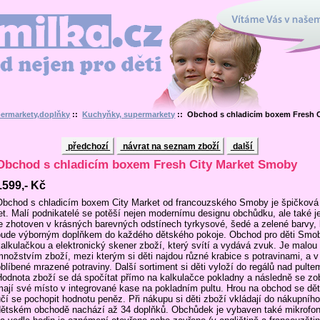
Vítáme Vás v našem interne
en pro děti
ermarkety,doplňky
::
Kuchyňky, supermarkety
:: Obchod s chladicím boxem Fresh 
předchozí
návrat na seznam zboží
další
Obchod s chladicím boxem Fresh City Market Smoby
1599,- Kč
Obchod s chladicím boxem City Market od francouzského Smoby je špičková h
let. Malí podnikatelé se potěší nejen modernímu designu obchůdku, ale také
je zhotoven v krásných barevných odstínech tyrkysové, šedé a zelené barvy, k
bude výborným doplňkem do každého dětského pokoje. Obchod pro děti Smob
kalkulačkou a elektronický skener zboží, který svítí a vydává zvuk. Je malo
množstvím zboží, mezi kterým si děti najdou různé krabice s potravinami, a v 
oblíbené mrazené potraviny. Další sortiment si děti vyloží do regálů nad pult
Hodnota zboží se dá spočítat přímo na kalkulačce pokladny a následně se zob
mají své místo v integrované kase na pokladním pultu. Hrou na obchod se dět
učí se pochopit hodnotu peněz. Při nákupu si děti zboží vkládají do nákupní
dětském obchodě nachází až 34 doplňků. Obchůdek je vybaven také mikrofon