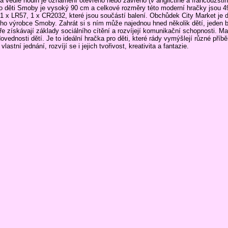
a vedle hodin je oznámení otevřeno nebo zavřeno (v angličtině a francouzštin
ro děti Smoby je vysoký 90 cm a celkové rozměry této moderní hračky jsou 4
pu 1 x LR57, 1 x CR2032, které jsou součástí balení. Obchůdek City Market je 
ho výrobce Smoby. Zahrát si s ním může najednou hned několik dětí, jeden 
hře získávají základy sociálního cítění a rozvíjejí komunikační schopnosti. M
vednosti dětí. Je to ideální hračka pro děti, které rády vymýšlejí různé příběh
lastní jednání, rozvíjí se i jejich tvořivost, kreativita a fantazie.