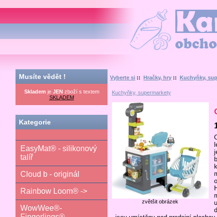
Kamilka.cz - obchod nej
Musíte vědět !
Vyberte si
::
Hračky, hry
::
Kuchyňky, sup
Skladem
je
JEN
zboží s textem
Kuchyňky, supermarkety
SKLADEM
Kategorie
EasyMat® - silikonový
talíř
Cloud b - originál
Rainbow Loom® ->
zvětšit obrázek
WowWee®-
Fingerlings®