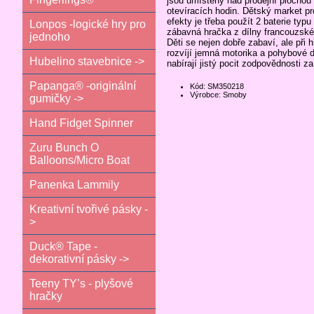
jsou umístěny nad prodejní plochou 
otevíracích hodin. Dětský market p
efekty je třeba použít 2 baterie ty
Lonpos -logické hry pro
zábavná hračka z dílny francouzské
jednoho
Děti se nejen dobře zabaví, ale při 
rozvíjí jemná motorika a pohybové do
Hubelino stavebnice ->
nabírají jistý pocit zodpovědnosti za v
Papanga® -originální
Kód: SM350218
Výrobce: Smoby
gumičky ->
Hand Fidget Spinner
Zuru Bunch O
Balloons/Micro Boat
Panenka Lammily
Kreativní tvořivé pásky -
>
Duck® Tape -
dekorativní pásky ->
Teeny TY’s - plyšové
hračky