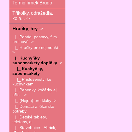
Termo hrnek Brugo
Tříkolky, odrážedla,
kola... ->
Hračky, hry
->
|_ Pohád. postavy, film.
hrdinové ->
|_ Hračky pro nejmenší -
>
|_ Kuchyňky,
supermarkety,doplňky
->
|_ Kuchyňky,
supermarkety
|_ Příslušenství ke
kuchyňkám
|_ Panenky, kočárky aj.
přísl. ->
|_ (Nejen) pro kluky ->
|_ Domácí a lékařské
potřeby
|_ Dětské tablety,
telefony, aj
|_ Stavebnice - Abrick,