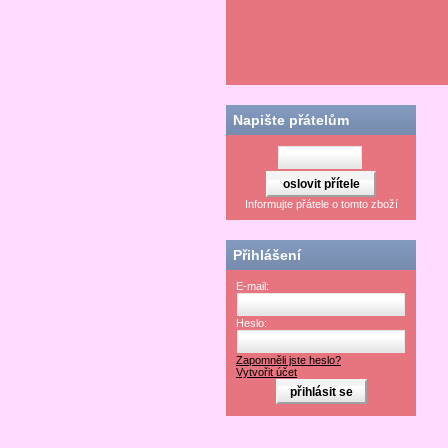
Napište přátelům
Informujte přátele o tomto zboží
Přihlášení
E-mail:
Heslo:
Zapomněli jste heslo?
Vytvořit účet