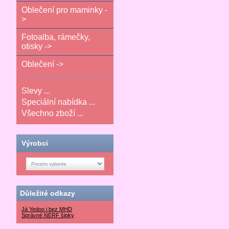
Oblečení pro maminky -
>
Fotoalba, rámečky,
otisky ->
Oblečení ->
Slevy ...
Speciální nabídka ...
Všechno zboží ...
Výrobci
Důležité odkazy
Já Yedoo i bez MHD
Správné NERF šipky