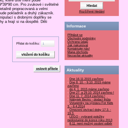
ě), které dítě mění podle
9*39*90 cm. Pro zvukové i světelné
detailně propracovaná a velmi
Rozšířené hledání
bude pokladník a druhý zákazník.
anipulací s drobnými doplňky se
y a hrají si na dospělé. Děti
Informace
Přihlásit se
Obchodní podmínky
Ochrana údajů
Přidat do košíku:
Jak nakupovat
Kontaktujte nás!
Mapa obchodu
Nezasílat aktuality
oslovit přítele
Aktuality
-
Dne 16.11.2015 zavřeno
-
Dne 8. 10. - 9.10. 2015 máme
zavřeno
-
do 4. 1. 2015 máme zavřeno
-
Dne 27. a 29.10. 2014 zavřeno !
-
Dne 11. 7. 2014 zavřeno !
-
Nábytek Becks - dodací lhůta
-
Vstupenky na výstavu For Kids
3. - 6.4.2014
-
Omezení otvírací doby 17.3. -
19.3.
-
LEGO - vybrané položky
nedostupné do konce roku 2013
-
8.11. není možný osobní odběr