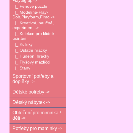
PlayBig aj. ->
|_ Pěnové puzzle
|_ Modelína-Play-
Doh,Playfoam,Fimo ->
|_ Kreativní, naučné,
experiment ->
|_ Kolekce pro klidné
usínání
|_ Kufříky
|_ Ostatní hračky
|_ Hudební hračky
|_ Plyšový mazlíčci
|_ Stany
Sportovní potřeby a
doplňky ->
Dětské potřeby ->
Dětský nábytek ->
Oblečení pro miminka /
děti ->
Potřeby pro maminky ->