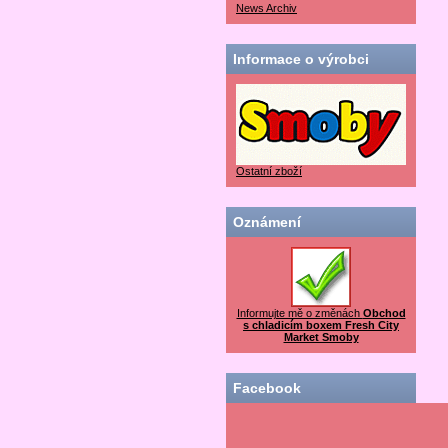
News Archiv
Informace o výrobci
Ostatní zboží
Oznámení
Informujte mě o změnách
Obchod
s chladicím boxem Fresh City
Market Smoby
Facebook