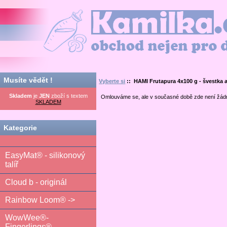
Kamilka.cz - obchod nejen pro děti
Musíte vědět !
Vyberte si
:: HAMI Frutapura 4x100 g - švestka a
Skladem
je
JEN
zboží s textem
Omlouváme se, ale v současné době zde není žád
SKLADEM
Kategorie
EasyMat® - silikonový
talíř
Cloud b - originál
Rainbow Loom® ->
WowWee®-
Fingerlings®