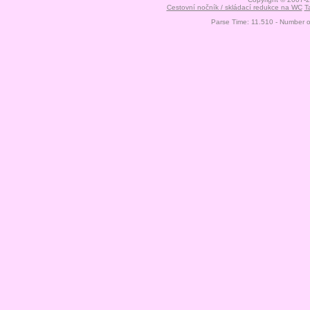
Cestovní nočník / skládací redukce na WC
T
Parse Time: 11.510 - Number 