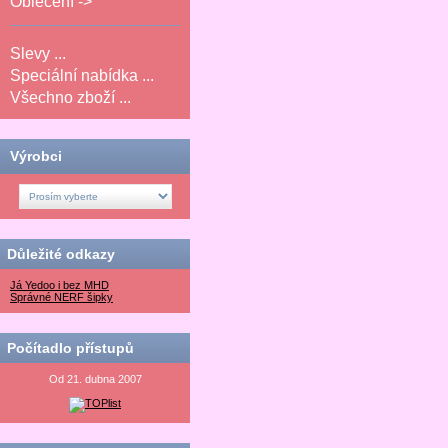
Oblečení ->
Slevy ...
Speciální nabídka ...
Všechno zboží ...
Výrobci
Důležité odkazy
Já Yedoo i bez MHD
Správné NERF šipky
Počítadlo přístupů
Od 21. dubna 2007