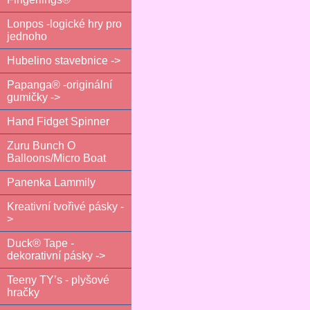
Lonpos -logické hry pro
jednoho
Hubelino stavebnice ->
Papanga® -originální
gumičky ->
Hand Fidget Spinner
Zuru Bunch O
Balloons/Micro Boat
Panenka Lammily
Kreativní tvořivé pásky -
>
Duck® Tape -
dekorativní pásky ->
Teeny TY’s - plyšové
hračky