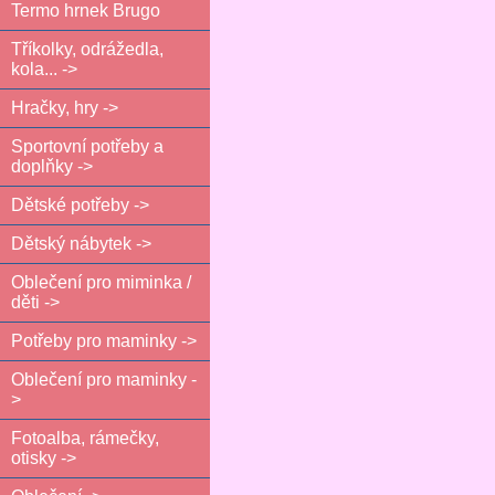
Termo hrnek Brugo
Tříkolky, odrážedla,
kola... ->
Hračky, hry ->
Sportovní potřeby a
doplňky ->
Dětské potřeby ->
Dětský nábytek ->
Oblečení pro miminka /
děti ->
Potřeby pro maminky ->
Oblečení pro maminky -
>
Fotoalba, rámečky,
otisky ->