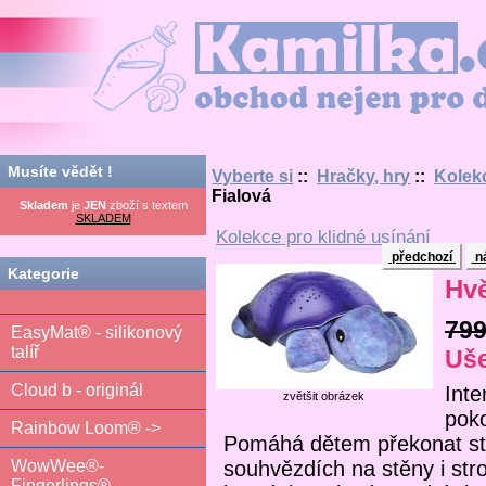
Kamilka.cz - obchod nejen pro děti
Musíte vědět !
Vyberte si
::
Hračky, hry
::
Kolekc
Fialová
Skladem
je
JEN
zboží s textem
SKLADEM
Kolekce pro klidné usínání
předchozí
ná
Kategorie
Hvě
799
EasyMat® - silikonový
talíř
Uše
Cloud b - originál
Inte
zvětšit obrázek
poko
Rainbow Loom® ->
Pomáhá dětem překonat str
souhvězdích na stěny i stro
WowWee®-
Fingerlings®