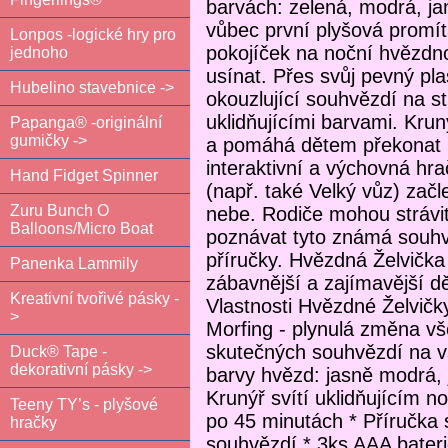
barvách: zelená, modrá, ja
vůbec první plyšová promít
Lonpos -logické hry pro
pokojíček na noční hvězdn
jednoho
usínat. Přes svůj pevný pl
Hubelino stavebnice ->
okouzlující souhvězdí na st
uklidňujícími barvami. Krun
Papanga® -originální
gumičky ->
a pomáhá dětem překonat p
interaktivní a výchovná hr
Hand Fidget Spinner
(např. také Velký vůz) za
Zuru Bunch O
nebe. Rodiče mohou strávit
Balloons/Micro Boat
poznávat tyto známá souhvě
příručky. Hvězdná Želvičk
Panenka Lammily
zábavnější a zajímavější 
Kreativní tvořivé pásky -
Vlastnosti Hvězdné Želvičky-
>
Morfing - plynulá změna v
skutečných souhvězdí na vš
Duck® Tape -
dekorativní pásky ->
barvy hvězd: jasně modrá, 
Krunýř svítí uklidňujícím 
Teeny TY’s - plyšové
po 45 minutách * Příručka 
hračky
souhvězdí * 3ks AAA bateri