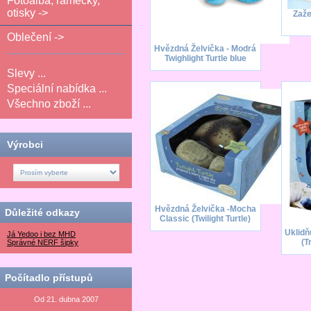
Fotoalba, rámečky,
otisky ->
Zaže
Oblečení ->
Hvězdná Želvička - Modrá
Twighlight Turtle blue
Slevy ...
Speciální nabídka ...
Všechno zboží ...
Výrobci
Hvězdná Želvička -Mocha
Důležité odkazy
Classic (Twilight Turtle)
Uklidň
Já Yedoo i bez MHD
(T
Správné NERF šipky
Počítadlo přístupů
Od 21. dubna 2007