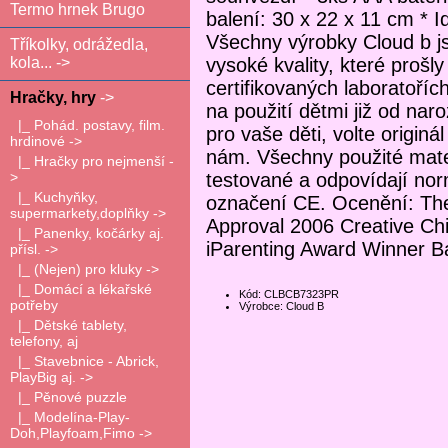
Termo hrnek Brugo
balení: 30 x 22 x 11 cm * Id
Všechny výrobky Cloud b j
Tříkolky, odrážedla,
vysoké kvality, které prošl
kola... ->
certifikovaných laboratoříc
Hračky, hry
->
na použití dětmi již od na
|_ Pohád. postavy, film.
pro vaše děti, volte originál
hrdinové ->
nám. Všechny použité mate
|_ Hračky pro nejmenší -
testované a odpovídají no
>
|_ Kuchyňky,
označení CE. Ocenění: The
supermarkety,doplňky ->
Approval 2006 Creative Ch
|_ Panenky, kočárky aj.
iParenting Award Winner Ba
přísl. ->
|_ (Nejen) pro kluky ->
|_ Domácí a lékařské
Kód: CLBCB7323PR
potřeby
Výrobce: Cloud B
|_ Dětské tablety,
telefony, aj
|_ Stavebnice - Abrick,
PlayBig aj. ->
|_ Pěnové puzzle
|_ Modelína-Play-
Doh,Playfoam,Fimo ->