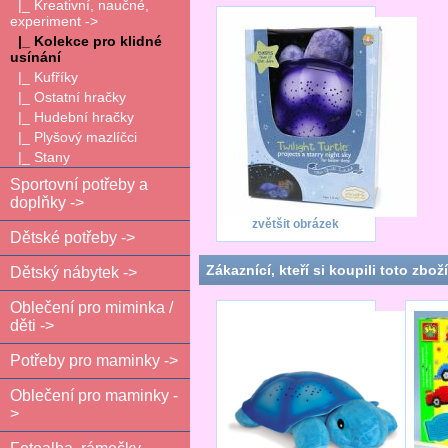
|_ Kreativní, naučné,
experiment ->
|_ Kolekce pro klidné
usínání
|_ Kufříky
|_ Ostatní hračky
|_ Hudební hračky
|_ Plyšový mazlíčci
|_ Stany
Sportovní potřeby a
doplňky ->
zvětšit obrázek
Dětské potřeby ->
Zákaznící, kteří si koupili toto zboží
Dětský nábytek ->
Oblečení pro miminka /
děti ->
Potřeby pro maminky ->
Oblečení pro maminky -
>