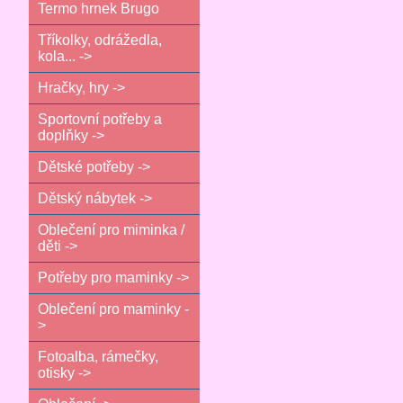
Termo hrnek Brugo
Tříkolky, odrážedla,
kola... ->
Hračky, hry ->
Sportovní potřeby a
doplňky ->
Dětské potřeby ->
Dětský nábytek ->
Oblečení pro miminka /
děti ->
Potřeby pro maminky ->
Oblečení pro maminky -
>
Fotoalba, rámečky,
otisky ->