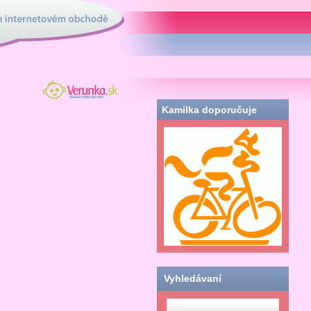
tovém obchodě
Verunka.sk - obchod
nielen pre deti
Kamilka doporučuje
Vyhledávaní