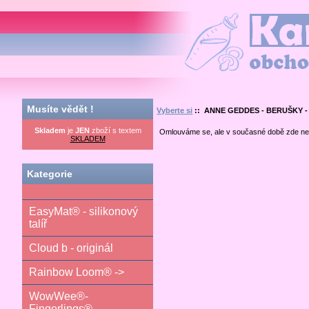
Kamilka.cz - obchod nej
Musíte vědět !
Vyberte si
:: ANNE GEDDES - BERUŠKY - 1
Skladem
je
JEN
zboží s textem
Omlouváme se, ale v současné době zde ne
SKLADEM
Kategorie
EasyMat® - silikonový
talíř
Cloud b - originál
Rainbow Loom® ->
WowWee®-
Fingerlings®