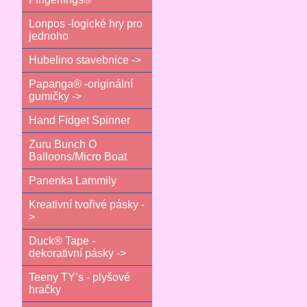
Lonpos -logické hry pro
jednoho
Hubelino stavebnice ->
Papanga® -originální
gumičky ->
Hand Fidget Spinner
Zuru Bunch O
Balloons/Micro Boat
Panenka Lammily
Kreativní tvořivé pásky -
>
Duck® Tape -
dekorativní pásky ->
Teeny TY’s - plyšové
hračky