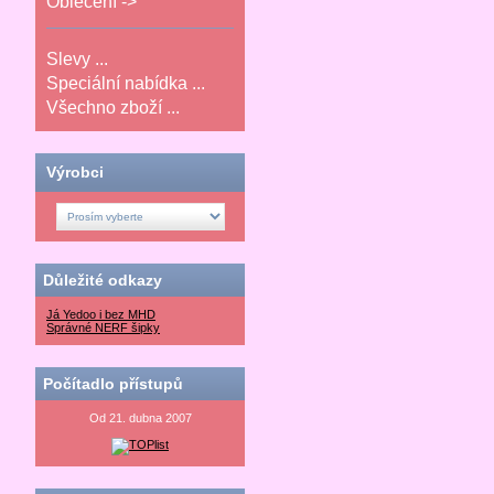
Oblečení ->
Slevy ...
Speciální nabídka ...
Všechno zboží ...
Výrobci
Důležité odkazy
Já Yedoo i bez MHD
Správné NERF šipky
Počítadlo přístupů
Od 21. dubna 2007