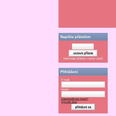
Napište přátelům
Informujte přátele o tomto zboží
Přihlášení
E-mail:
Heslo:
Zapomněli jste heslo?
Vytvořit účet