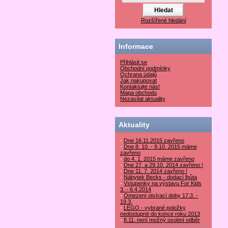
Rozšířené hledání
Informace
Přihlásit se
Obchodní podmínky
Ochrana údajů
Jak nakupovat
Kontaktujte nás!
Mapa obchodu
Nezasílat aktuality
Aktuality
-
Dne 16.11.2015 zavřeno
-
Dne 8. 10. - 9.10. 2015 máme
zavřeno
-
do 4. 1. 2015 máme zavřeno
-
Dne 27. a 29.10. 2014 zavřeno !
-
Dne 11. 7. 2014 zavřeno !
-
Nábytek Becks - dodací lhůta
-
Vstupenky na výstavu For Kids
3. - 6.4.2014
-
Omezení otvírací doby 17.3. -
19.3.
-
LEGO - vybrané položky
nedostupné do konce roku 2013
-
8.11. není možný osobní odběr