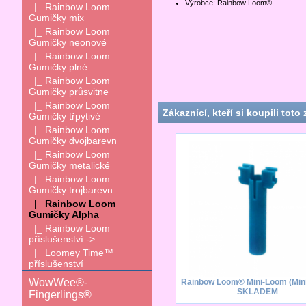
Výrobce: Rainbow Loom®
|_ Rainbow Loom
Gumičky mix
|_ Rainbow Loom
Gumičky neonové
|_ Rainbow Loom
Gumičky plné
|_ Rainbow Loom
Gumičky průsvitne
|_ Rainbow Loom
Zákaznící, kteří si koupili toto 
Gumičky třpytivé
|_ Rainbow Loom
Gumičky dvojbarevn
|_ Rainbow Loom
Gumičky metalické
|_ Rainbow Loom
Gumičky trojbarevn
|_ Rainbow Loom
Gumičky Alpha
|_ Rainbow Loom
příslušenství ->
|_ Loomey Time™
příslušenství
WowWee®-
Rainbow Loom® Mini-Loom (Mini-
SKLADEM
Fingerlings®