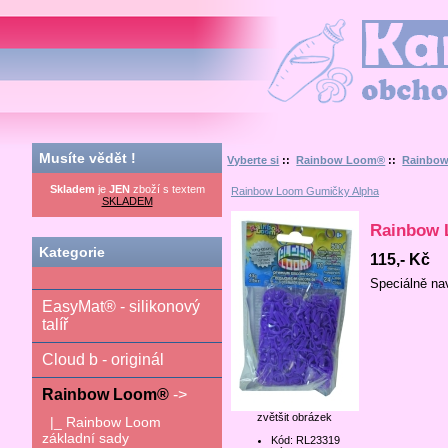
Kamilka.cz - obchod nej
Musíte vědět !
Vyberte si
::
Rainbow Loom®
::
Rainbow
Skladem
je
JEN
zboží s textem
Rainbow Loom Gumičky Alpha
SKLADEM
Rainbow L
Kategorie
115,- Kč
Speciálně na
EasyMat® - silikonový
talíř
Cloud b - originál
Rainbow Loom®
->
zvětšit obrázek
|_ Rainbow Loom
základní sady
Kód: RL23319