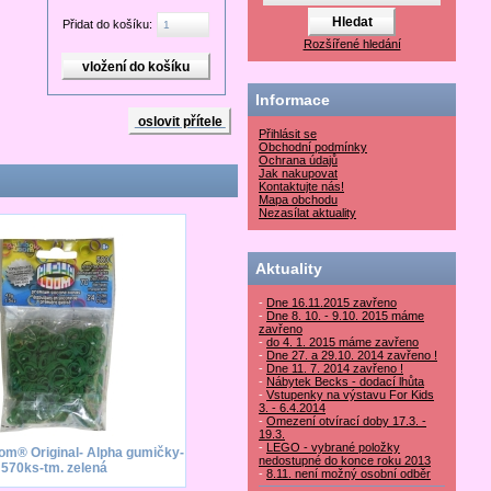
Přidat do košíku:
Rozšířené hledání
Informace
oslovit přítele
Přihlásit se
Obchodní podmínky
Ochrana údajů
Jak nakupovat
Kontaktujte nás!
Mapa obchodu
Nezasílat aktuality
Aktuality
-
Dne 16.11.2015 zavřeno
-
Dne 8. 10. - 9.10. 2015 máme
zavřeno
-
do 4. 1. 2015 máme zavřeno
-
Dne 27. a 29.10. 2014 zavřeno !
-
Dne 11. 7. 2014 zavřeno !
-
Nábytek Becks - dodací lhůta
-
Vstupenky na výstavu For Kids
3. - 6.4.2014
-
Omezení otvírací doby 17.3. -
19.3.
-
LEGO - vybrané položky
om® Original- Alpha gumičky-
nedostupné do konce roku 2013
570ks-tm. zelená
-
8.11. není možný osobní odběr