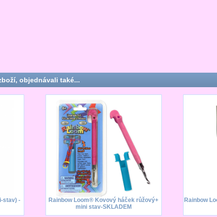
zboží, objednávali také...
stav) -
Rainbow Loom® Kovový háček růžový+
Rainbow Lo
mini stav-SKLADEM