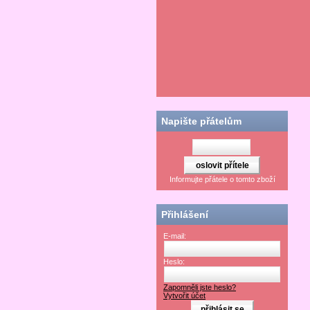
Napište přátelům
Informujte přátele o tomto zboží
Přihlášení
E-mail:
Heslo:
Zapomněli jste heslo?
Vytvořit účet