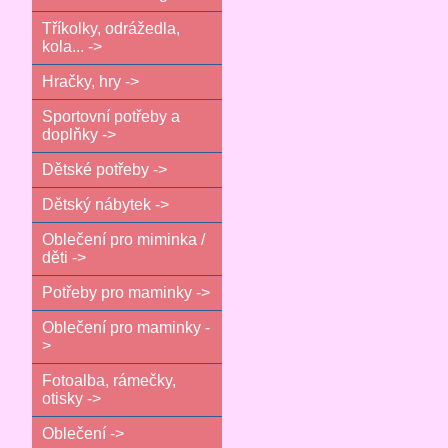
Tříkolky, odrážedla,
kola... ->
Hračky, hry ->
Sportovní potřeby a
doplňky ->
Dětské potřeby ->
Dětský nábytek ->
Oblečení pro miminka /
děti ->
Potřeby pro maminky ->
Oblečení pro maminky -
>
Fotoalba, rámečky,
otisky ->
Oblečení ->