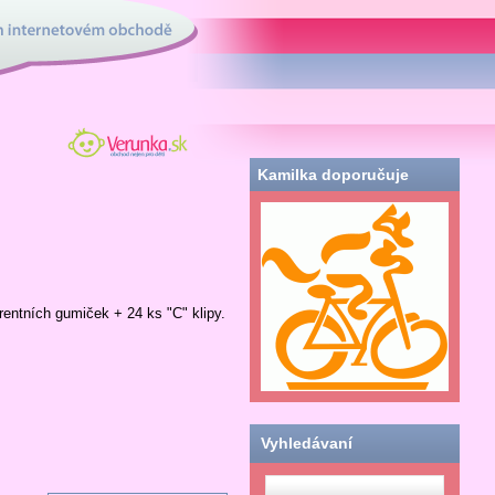
tovém obchodě
Verunka.sk - obchod
nielen pre deti
Kamilka doporučuje
entních gumiček + 24 ks "C" klipy.
Vyhledávaní