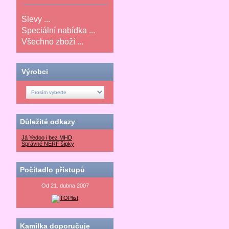
Slevy ...
Speciální nabídka ...
Všechno zboží ...
Výrobci
Důležité odkazy
Já Yedoo i bez MHD
Správné NERF šipky
Počítadlo přístupů
Od 21. dubna 2007
Kamilka doporučuje