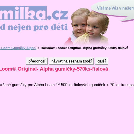
Vítáme Vás v našem interne
en pro děti
 Loom Gumičky Alpha
:: Rainbow Loom® Original- Alpha gumičky-570ks-fialová
předchozí
návrat na seznam zboží
další
oom® Original- Alpha gumičky-570ks-fialová
vržené gumičky pro Alpha Loom ™ 500 ks fialových gumiček + 70 ks transpar