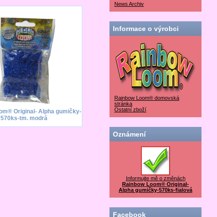
News Archiv
Informace o výrobci
Rainbow Loom® domovská
stránka
Ostatní zboží
om® Original- Alpha gumičky-
570ks-tm. modrá
Oznámení
Informujte mě o změnách
Rainbow Loom® Original-
Alpha gumičky-570ks-fialová
Facebook