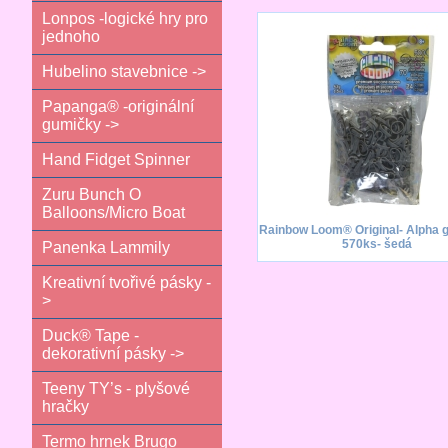
Lonpos -logické hry pro
jednoho
Hubelino stavebnice ->
Papanga® -originální
gumičky ->
Hand Fidget Spinner
Zuru Bunch O
Balloons/Micro Boat
Rainbow Loom® Original- Alpha 
570ks- šedá
Panenka Lammily
Kreativní tvořivé pásky -
>
Duck® Tape -
dekorativní pásky ->
Teeny TY’s - plyšové
hračky
Termo hrnek Brugo