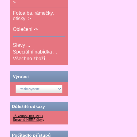
>
Fotoalba, rámečky,
otisky ->
Oblečení ->
Slevy ...
Speciální nabídka ...
Všechno zboží ...
Výrobci
Důležité odkazy
Já Yedoo i bez MHD
Správné NERF šipky
Počítadlo přístupů