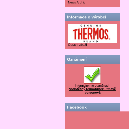
News Archiv
Informace o výrobci
Ostatní zboží
Oznámení
Informujte mě o změnách
Vodotěsný termohrnek - tmavě
purpurová
Facebook