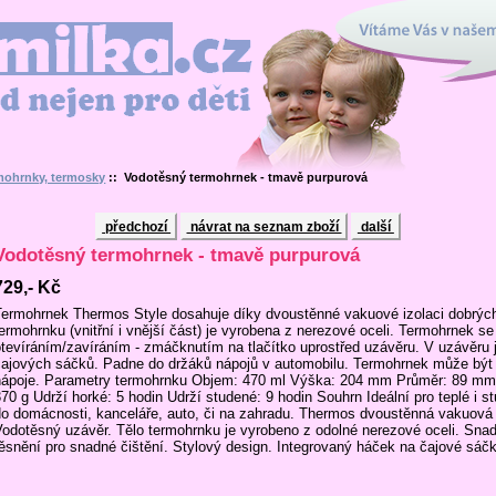
Vítáme Vás v našem interne
en pro děti
mohrnky, termosky
:: Vodotěsný termohrnek - tmavě purpurová
předchozí
návrat na seznam zboží
další
Vodotěsný termohrnek - tmavě purpurová
729,- Kč
Termohrnek Thermos Style dosahuje díky dvoustěnné vakuové izolaci dobrých 
termohrnku (vnitřní i vnější část) je vyrobena z nerezové oceli. Termohrnek 
otevíráním/zavíráním - zmáčknutím na tlačítko uprostřed uzávěru. V uzávěru 
čajových sáčků. Padne do držáků nápojů v automobilu. Termohrnek může být po
nápoje. Parametry termohrnku Objem: 470 ml Výška: 204 mm Průměr: 89 mm
70 g Udrží horké: 5 hodin Udrží studené: 9 hodin Souhrn Ideální pro teplé i 
do domácnosti, kanceláře, auto, či na zahradu. Thermos dvoustěnná vakuová i
Vodotěsný uzávěr. Tělo termohrnku je vyrobeno z odolné nerezové oceli. Snad
těsnění pro snadné čištění. Stylový design. Integrovaný háček na čajové sáčk