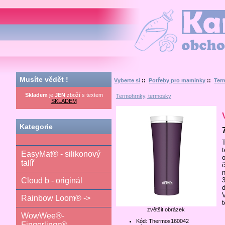
Kamilka.cz - obchod nej
Musíte vědět !
Vyberte si
::
Potřeby pro maminky
::
Ter
Skladem
je
JEN
zboží s textem
Termohrnky, termosky
SKLADEM
Kategorie
EasyMat® - silikonový
talíř
3
Cloud b - originál
Rainbow Loom® ->
zvětšit obrázek
WowWee®-
Kód: Thermos160042
Fingerlings®