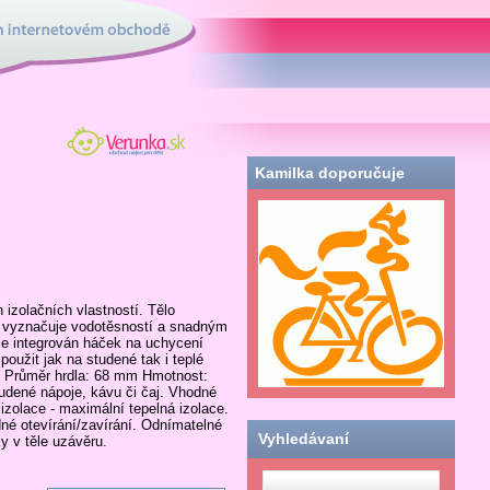
tovém obchodě
Verunka.sk - obchod
nielen pre deti
Kamilka doporučuje
izolačních vlastností. Tělo
se vyznačuje vodotěsností a snadným
je integrován háček na uchycení
užit jak na studené tak i teplé
 Průměr hrdla: 68 mm Hmotnost:
studené nápoje, kávu či čaj. Vhodné
zolace - maximální tepelná izolace.
né otevírání/zavírání. Odnímatelné
Vyhledávaní
y v těle uzávěru.