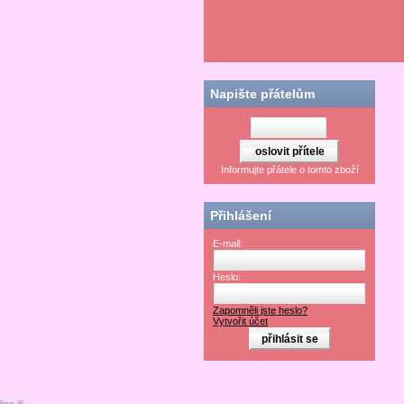
Napište přátelům
Informujte přátele o tomto zboží
Přihlášení
E-mail:
Heslo:
Zapomněli jste heslo?
Vytvořit účet
ino ®