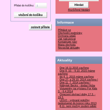
Přidat do košíku:
Rozšířené hledání
Informace
oslovit přítele
Přihlásit se
Obchodní podmínky
Ochrana údajů
Jak nakupovat
Kontaktujte nás!
Mapa obchodu
Nezasílat aktuality
Aktuality
-
Dne 16.11.2015 zavřeno
-
Dne 8. 10. - 9.10. 2015 máme
zavřeno
-
do 4. 1. 2015 máme zavřeno
-
Dne 27. a 29.10. 2014 zavřeno !
-
Dne 11. 7. 2014 zavřeno !
-
Nábytek Becks - dodací lhůta
-
Vstupenky na výstavu For Kids
3. - 6.4.2014
-
Omezení otvírací doby 17.3. -
19.3.
-
LEGO - vybrané položky
nedostupné do konce roku 2013
-
8.11. není možný osobní odběr