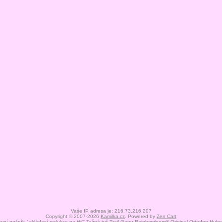
Vaše IP adresa je: 216.73.216.207
Copyright © 2007-2026
Kamilka.cz
. Powered by
Zen Cart
vní nočník / skládací redukce na WC
Tažná tyč Trail-Gator
Rainbowloom® Original
Ortodon
Hubel