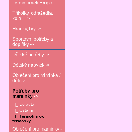
Termo hrnek Brugo
Tříkolky, odrážedla,
kola... ->
Hračky, hry ->
Sportovní potřeby a
doplňky ->
Dětské potřeby ->
Dětský nábytek ->
Oblečení pro miminka /
děti ->
Potřeby pro
maminky
->
|_ Do auta
|_ Ostatní
|_ Termohrnky,
termosky
Oblečení pro maminky -