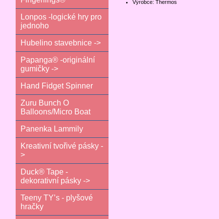
Výrobce: Thermos
Lonpos -logické hry pro
jednoho
Hubelino stavebnice ->
Papanga® -originální
gumičky ->
Hand Fidget Spinner
Zuru Bunch O
Balloons/Micro Boat
Panenka Lammily
Kreativní tvořivé pásky -
>
Duck® Tape -
dekorativní pásky ->
Teeny TY’s - plyšové
hračky