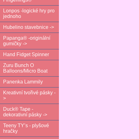
Lonpos -logické hry pro
jednoho
Hubelino stavebnice ->
Papanga® -originální
gumičky ->
Hand Fidget Spinner
Zuru Bunch O
Balloons/Micro Boat
Panenka Lammily
Kreativní tvořivé pásky -
>
Duck® Tape -
dekorativní pásky ->
Teeny TY’s - plyšové
hračky