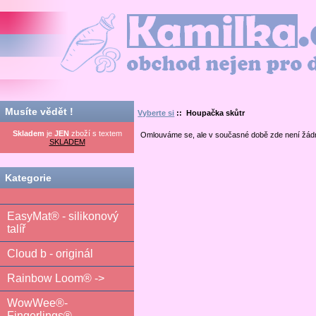
Kamilka.cz - obchod nejen pro děti
Musíte vědět !
Vyberte si
:: Houpačka skůtr
Skladem
je
JEN
zboží s textem
Omlouváme se, ale v současné době zde není žád
SKLADEM
Kategorie
EasyMat® - silikonový
talíř
Cloud b - originál
Rainbow Loom® ->
WowWee®-
Fingerlings®