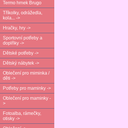
Termo hrnek Brugo
Tříkolky, odrážedla,
kola... ->
Hračky, hry ->
Sportovní potřeby a
doplňky ->
Dětské potřeby ->
Dětský nábytek ->
Oblečení pro miminka /
děti ->
Potřeby pro maminky ->
Oblečení pro maminky -
>
Fotoalba, rámečky,
otisky ->