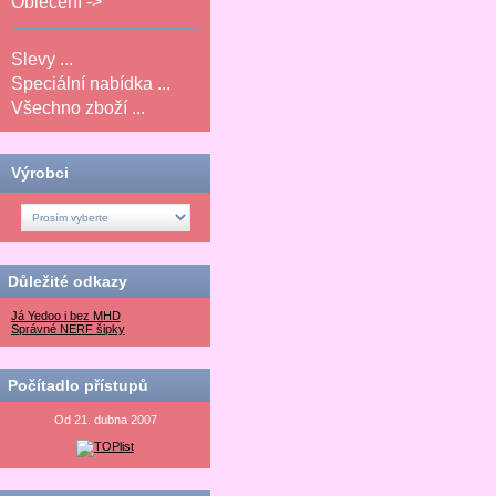
Oblečení ->
Slevy ...
Speciální nabídka ...
Všechno zboží ...
Výrobci
Důležité odkazy
Já Yedoo i bez MHD
Správné NERF šipky
Počítadlo přístupů
Od 21. dubna 2007