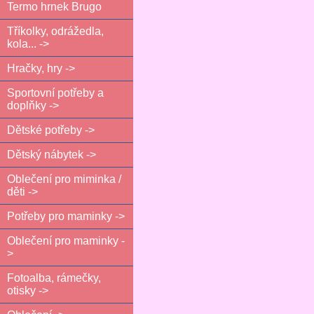
Termo hrnek Brugo
Tříkolky, odrážedla,
kola... ->
Hračky, hry ->
Sportovní potřeby a
doplňky ->
Dětské potřeby ->
Dětský nábytek ->
Oblečení pro miminka /
děti ->
Potřeby pro maminky ->
Oblečení pro maminky -
>
Fotoalba, rámečky,
otisky ->