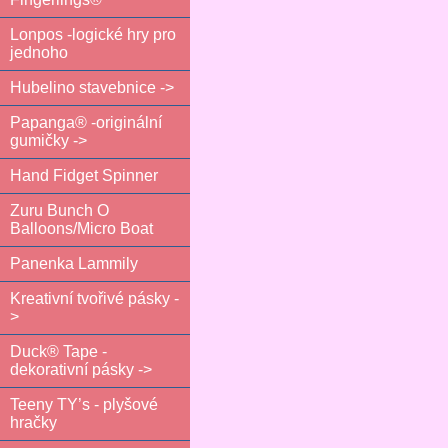
Lonpos -logické hry pro
jednoho
Hubelino stavebnice ->
Papanga® -originální
gumičky ->
Hand Fidget Spinner
Zuru Bunch O
Balloons/Micro Boat
Panenka Lammily
Kreativní tvořivé pásky -
>
Duck® Tape -
dekorativní pásky ->
Teeny TY’s - plyšové
hračky