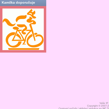
Kamilka doporučuje
Vaše IP
Copyright © 2007-
Cestovní nočník / skládací redukce na WC
T