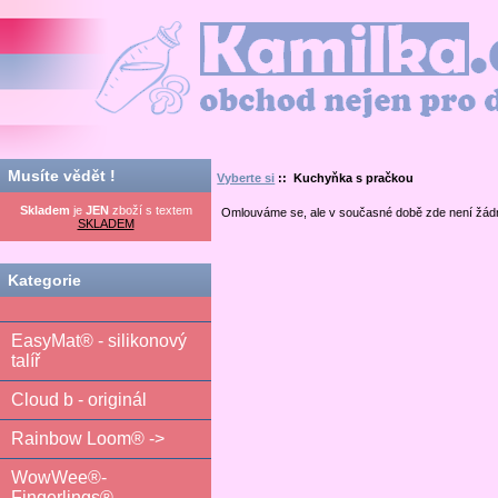
Kamilka.cz - obchod nejen pro děti
Musíte vědět !
Vyberte si
:: Kuchyňka s pračkou
Skladem
je
JEN
zboží s textem
Omlouváme se, ale v současné době zde není žád
SKLADEM
Kategorie
EasyMat® - silikonový
talíř
Cloud b - originál
Rainbow Loom® ->
WowWee®-
Fingerlings®