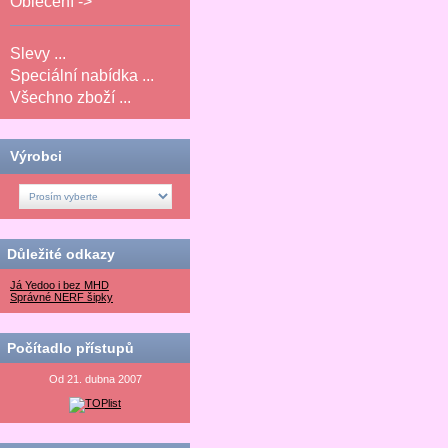
Oblečení ->
Slevy ...
Speciální nabídka ...
Všechno zboží ...
Výrobci
Důležité odkazy
Já Yedoo i bez MHD
Správné NERF šipky
Počítadlo přístupů
Od 21. dubna 2007