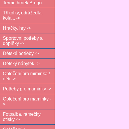
Termo hrnek Brugo
Tříkolky, odrážedla,
kola... ->
Hračky, hry ->
Sportovní potřeby a
doplňky ->
Dětské potřeby ->
Dětský nábytek ->
Oblečení pro miminka /
děti ->
Potřeby pro maminky ->
Oblečení pro maminky -
>
Fotoalba, rámečky,
otisky ->