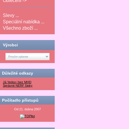
Oblečení ->
Slevy ...
Speciální nabídka ...
Všechno zboží ...
Výrobci
Důležité odkazy
Já Yedoo i bez MHD
Správné NERF šipky
Počítadlo přístupů
Od 21. dubna 2007