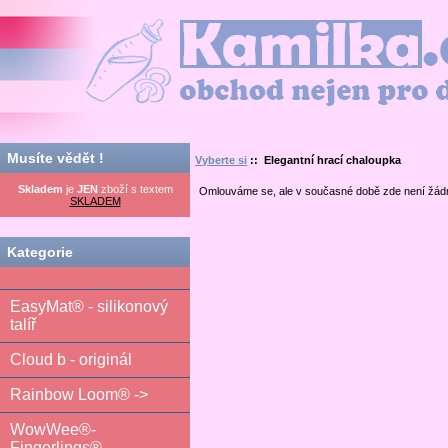
Kamilka.cz - obchod nejen pro děti
Musíte vědět !
Vyberte si
:: Elegantní hrací chaloupka
Skladem
je
JEN
zboží s textem
Omlouváme se, ale v současné době zde není žád
SKLADEM
Kategorie
EasyMat® - silikonový
talíř
Cloud b - originál
Rainbow Loom® ->
WowWee®-
Fingerlings®