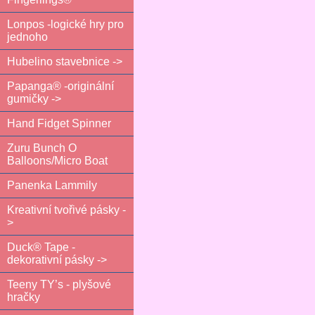
Lonpos -logické hry pro
jednoho
Hubelino stavebnice ->
Papanga® -originální
gumičky ->
Hand Fidget Spinner
Zuru Bunch O
Balloons/Micro Boat
Panenka Lammily
Kreativní tvořivé pásky -
>
Duck® Tape -
dekorativní pásky ->
Teeny TY’s - plyšové
hračky