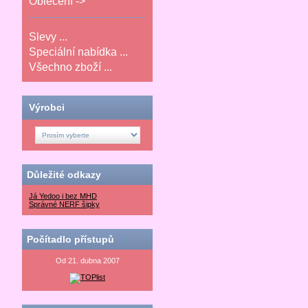
Oblečení ->
Slevy ...
Speciální nabídka ...
Všechno zboží ...
Výrobci
Důležité odkazy
Já Yedoo i bez MHD
Správné NERF šipky
Počítadlo přístupů
Od 21. dubna 2007