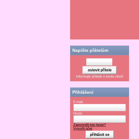
Napište přátelům
Informujte přátele o tomto zboží
Přihlášení
E-mail:
Heslo:
Zapomněli jste heslo?
Vytvořit účet