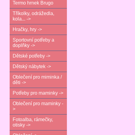
Termo hrnek Brugo
Tříkolky, odrážedla,
kola... ->
Hračky, hry ->
Sportovní potřeby a
doplňky ->
Dětské potřeby ->
Dětský nábytek ->
Oblečení pro miminka /
děti ->
Potřeby pro maminky ->
Oblečení pro maminky -
>
Fotoalba, rámečky,
otisky ->