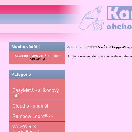
Kamilka.cz - obchod nej
Musíte vědět !
Vyberte si
:: STEP2 Vozítko Buggy Whisp
Skladem
je
JEN
zboží s textem
Omlouváme se, ale v současné době zde ne
SKLADEM
Kategorie
EasyMat® - silikonový
talíř
Cloud b - originál
Rainbow Loom® ->
WowWee®-
Fingerlings®