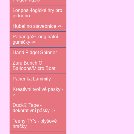
Lonpos -logické hry pro
jednoho
Hubelino stavebnice ->
Papanga® -originální
gumičky ->
Hand Fidget Spinner
Zuru Bunch O
Balloons/Micro Boat
Panenka Lammily
Kreativní tvořivé pásky -
>
Duck® Tape -
dekorativní pásky ->
Teeny TY’s - plyšové
hračky