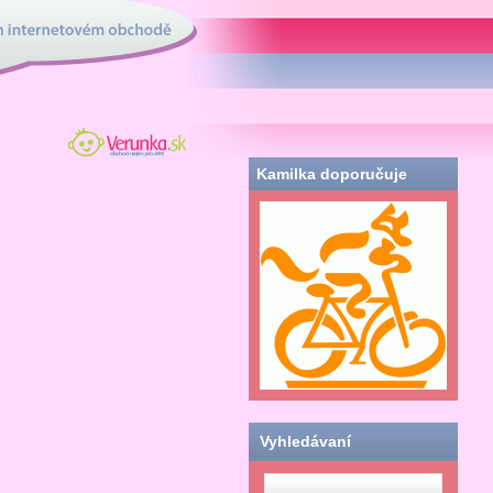
tovém obchodě
Verunka.sk - obchod
nielen pre deti
Kamilka doporučuje
Vyhledávaní