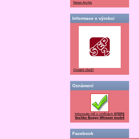
News Archiv
Informace o výrobci
Ostatní zboží
Oznámení
Informujte mě o změnách
STEP2
Vozítko Buggy Whisper modré
Facebook