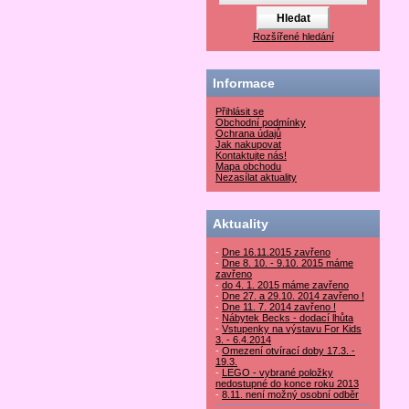
Rozšířené hledání
Informace
Přihlásit se
Obchodní podmínky
Ochrana údajů
Jak nakupovat
Kontaktujte nás!
Mapa obchodu
Nezasílat aktuality
Aktuality
-
Dne 16.11.2015 zavřeno
-
Dne 8. 10. - 9.10. 2015 máme
zavřeno
-
do 4. 1. 2015 máme zavřeno
-
Dne 27. a 29.10. 2014 zavřeno !
-
Dne 11. 7. 2014 zavřeno !
-
Nábytek Becks - dodací lhůta
-
Vstupenky na výstavu For Kids
3. - 6.4.2014
-
Omezení otvírací doby 17.3. -
19.3.
-
LEGO - vybrané položky
nedostupné do konce roku 2013
-
8.11. není možný osobní odběr