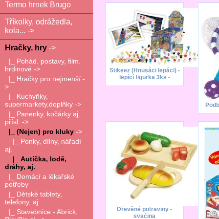
Termo hrnek Brugo
Tříkolky, odrážedla,
kola... ->
Hračky, hry
->
|_ Pohád. postavy, film.
hrdinové ->
Stikeez (Hnusáci lepáci) -
lepící figurka 3ks -
|_ Hračky pro nejmenší -
>
|_ Kuchyňky,
supermarkety,doplňky ->
Podb
|_ Panenky, kočárky aj.
přísl. ->
|_ (Nejen) pro kluky
->
|_ Ponky, dílny, nářadí
aj.
|_ Autíčka, lodě,
dráhy, aj.
|_ Domácí a lékařské
potřeby
|_ Dětské tablety,
telefony, aj
Dřevěné potraviny -
|_ Stavebnice - Abrick,
svačina