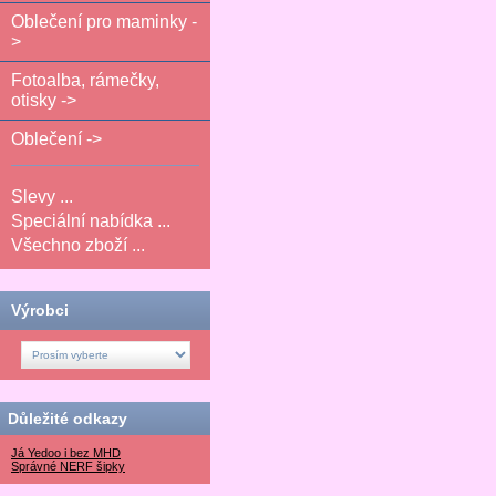
Oblečení pro maminky -
>
Fotoalba, rámečky,
otisky ->
Oblečení ->
Slevy ...
Speciální nabídka ...
Všechno zboží ...
Výrobci
Důležité odkazy
Já Yedoo i bez MHD
Správné NERF šipky