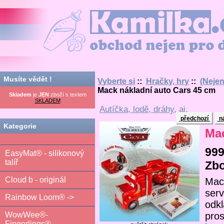
Kamilka.cz - obchod nejen pro děti
Musíte vědět !
Vyberte si
::
Hračky, hry
::
(Nejen
Mack nákladní auto Cars 45 cm
Skladem
je
JEN
zboží s textem
SKLADEM
Autíčka, lodě, dráhy, aj.
předchozí
ná
Kategorie
Mac
999
EasyMat® - silikonový
talíř
Zbo
Cloud b - originál
Mac
ser
Rainbow Loom® ->
odkl
pros
WowWee®-
Fingerlings®