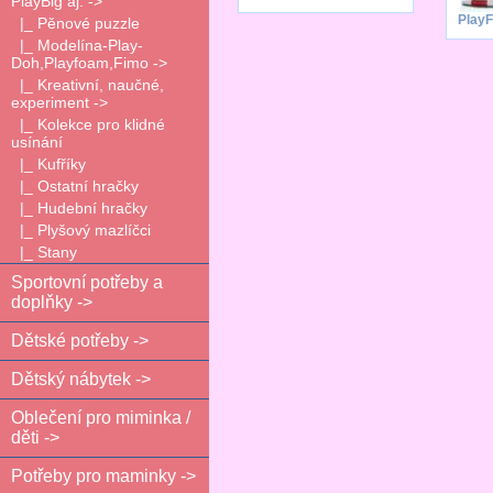
PlayBig aj. ->
PlayF
|_ Pěnové puzzle
|_ Modelína-Play-
Doh,Playfoam,Fimo ->
|_ Kreativní, naučné,
experiment ->
|_ Kolekce pro klidné
usínání
|_ Kufříky
|_ Ostatní hračky
|_ Hudební hračky
|_ Plyšový mazlíčci
|_ Stany
Sportovní potřeby a
doplňky ->
Dětské potřeby ->
Dětský nábytek ->
Oblečení pro miminka /
děti ->
Potřeby pro maminky ->