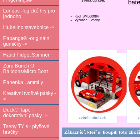
zvětšit obrázek
bate
Lonpos -logické hry pro
jednoho
Kód: SM500084
Výrobce: Smoby
Hubelino stavebnice ->
Papanga® -originální
gumičky ->
Hand Fidget Spinner
Zuru Bunch O
Balloons/Micro Boat
Panenka Lammily
Kreativní tvořivé pásky -
>
Duck® Tape -
dekorativní pásky ->
zvětšit obrázek
z
Teeny TY’s - plyšové
hračky
Zákaznící, kteří si koupili toto zboží