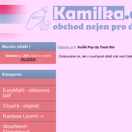
Kamilka.cz - obchod nejen pro děti
Musíte vědět !
Vyberte si
:: Košík Pop Up Trash Bin
Skladem
je
JEN
zboží s textem
Omlouváme se, ale v současné době zde není žád
SKLADEM
Kategorie
EasyMat® - silikonový
talíř
Cloud b - originál
Rainbow Loom® ->
WowWee®-
Fingerlings®