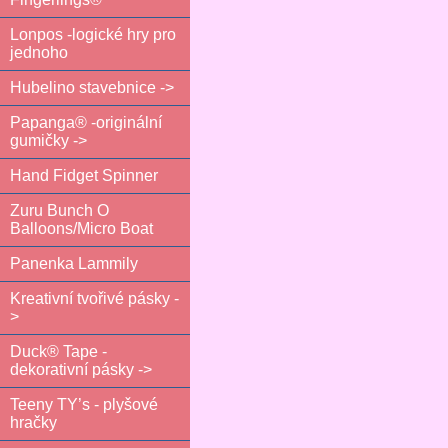
Lonpos -logické hry pro
jednoho
Hubelino stavebnice ->
Papanga® -originální
gumičky ->
Hand Fidget Spinner
Zuru Bunch O
Balloons/Micro Boat
Panenka Lammily
Kreativní tvořivé pásky -
>
Duck® Tape -
dekorativní pásky ->
Teeny TY’s - plyšové
hračky