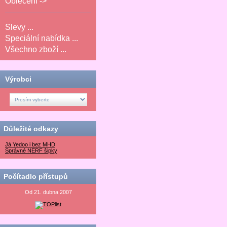
Oblečení ->
Slevy ...
Speciální nabídka ...
Všechno zboží ...
Výrobci
Důležité odkazy
Já Yedoo i bez MHD
Správné NERF šipky
Počítadlo přístupů
Od 21. dubna 2007