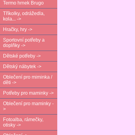
Termo hrnek Brugo
Tříkolky, odrážedla,
kola... ->
Hračky, hry ->
Sportovní potřeby a
doplňky ->
Dětské potřeby ->
Dětský nábytek ->
Oblečení pro miminka /
děti ->
Potřeby pro maminky ->
Oblečení pro maminky -
>
Fotoalba, rámečky,
otisky ->