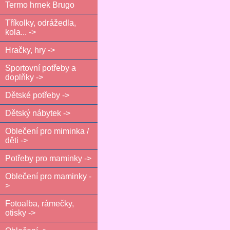
Termo hrnek Brugo
Tříkolky, odrážedla,
kola... ->
Hračky, hry ->
Sportovní potřeby a
doplňky ->
Dětské potřeby ->
Dětský nábytek ->
Oblečení pro miminka /
děti ->
Potřeby pro maminky ->
Oblečení pro maminky -
>
Fotoalba, rámečky,
otisky ->