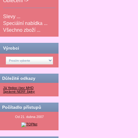
Oblečení ->
Slevy ...
Speciální nabídka ...
Všechno zboží ...
Výrobci
Důležité odkazy
Já Yedoo i bez MHD
Správné NERF šipky
Počítadlo přístupů
Od 21. dubna 2007