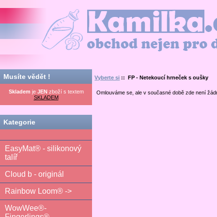
Kamilka.cz - obchod nejen pro děti
Musíte vědět !
Vyberte si
:: FP - Netekoucí hrneček s oušky
Skladem
je
JEN
zboží s textem
Omlouváme se, ale v současné době zde není žád
SKLADEM
Kategorie
EasyMat® - silikonový
talíř
Cloud b - originál
Rainbow Loom® ->
WowWee®-
Fingerlings®