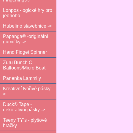
Lonpos -logické hry pro
jednoho
Hubelino stavebnice ->
Papanga® -originální
gumičky ->
Hand Fidget Spinner
Zuru Bunch O
Balloons/Micro Boat
Panenka Lammily
Kreativní tvořivé pásky -
>
Duck® Tape -
dekorativní pásky ->
Teeny TY’s - plyšové
hračky